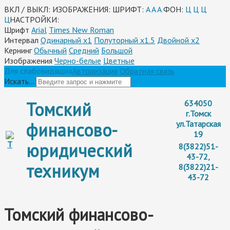
ВКЛ / ВЫКЛ:
ИЗОБРАЖЕНИЯ:
ШРИФТ:
A
A
A
ФОН:
Ц
Ц
Ц
Ц
НАСТРОЙКИ:
Шрифт
Arial
Times New Roman
Интервал
Одинарный х1
Полуторный х1.5
Двойной х2
Кернинг
Обычный
Средний
Большой
Изображения
Черно-белые
Цветные
Для слабовидящих
Авторизация
Обратная связь
Искать...
Томский
634050
г.Томск
финансово-
ул.Татарская
19
юридический
8(3822)51-
43-72,
техникум
8(3822)21-
43-72
Томский финансово-