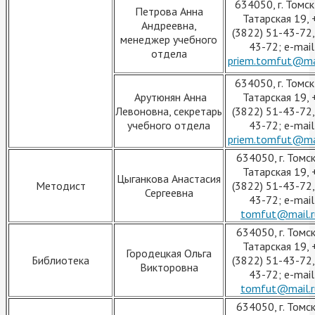
634050, г. Томск,
Петрова Анна
Татарская 19, 
Андреевна,
(3822) 51-43-72,
менеджер учебного
43-72; e-mail
отдела
priem.tomfut@mai
634050, г. Томск,
Арутюнян Анна
Татарская 19, 
Левоновна, секретарь
(3822) 51-43-72,
учебного отдела
43-72; e-mail
priem.tomfut@mai
634050, г. Томск,
Татарская 19, 
Цыганкова Анастасия
Методист
(3822) 51-43-72,
Сергеевна
43-72; e-mail
tomfut@mail.r
634050, г. Томск,
Татарская 19, 
Городецкая Ольга
Библиотека
(3822) 51-43-72,
Викторовна
43-72; e-mail
tomfut@mail.r
634050, г. Томск,