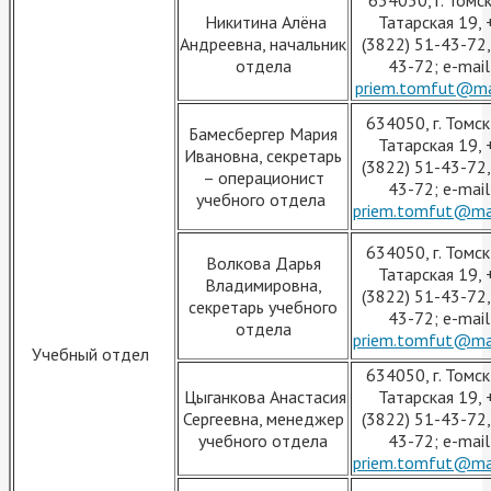
634050, г. Томск,
Никитина Алёна
Татарская 19, 
Андреевна, начальник
(3822) 51-43-72,
отдела
43-72; e-mail
priem.tomfut@mai
634050, г. Томск,
Бамесбергер Мария
Татарская 19, 
Ивановна, секретарь
(3822) 51-43-72,
– операционист
43-72; e-mail
учебного отдела
priem.tomfut@mai
634050, г. Томск,
Волкова Дарья
Татарская 19, 
Владимировна,
(3822) 51-43-72,
секретарь учебного
43-72; e-mail
отдела
priem.tomfut@mai
Учебный отдел
634050, г. Томск,
Цыганкова Анастасия
Татарская 19, 
Сергеевна, менеджер
(3822) 51-43-72,
учебного отдела
43-72; e-mail
priem.tomfut@mai