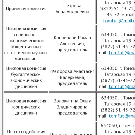
Татарская 19, 
Петрова
Приемная комиссия
(3822) 51-43-72,
Анна Андреевна
43-72; e-mail
tomfut@mail.r
Цикловая комиссия
социально -
634050, г. Томск,
Коновалов Роман
экономических и
Татарская 19, 
Алексеевич,
общественных
(3822) 51-43-72
председатель
естественнонаучных
mail:
tomfut@mai
дисциплин
Цикловая комиссия
634050, г. Томск,
Федорова Анастасия
бухгалтерско-
Татарская 19, 
Валерьевна,
экономических
(3822) 51-43-72
председатель
дисциплин
mail:
tomfut@mai
634050, г. Томск,
Цикловая комиссия
Волокитина Ольга
Татарская 19, 
юридических
Владимировна,
(3822) 51-43-72
дисциплин
председатель
mail:
tomfut@mai
634050, г. Томск,
Центр содействия
Татарская 19, 
Цыганкова Анастасия