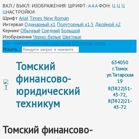
ВКЛ / ВЫКЛ:
ИЗОБРАЖЕНИЯ:
ШРИФТ:
A
A
A
ФОН:
Ц
Ц
Ц
Ц
НАСТРОЙКИ:
Шрифт
Arial
Times New Roman
Интервал
Одинарный х1
Полуторный х1.5
Двойной х2
Кернинг
Обычный
Средний
Большой
Изображения
Черно-белые
Цветные
Для слабовидящих
Авторизация
Обратная связь
Искать...
Томский
634050
г.Томск
финансово-
ул.Татарская
19
юридический
8(3822)51-
43-72,
техникум
8(3822)21-
43-72
Томский финансово-