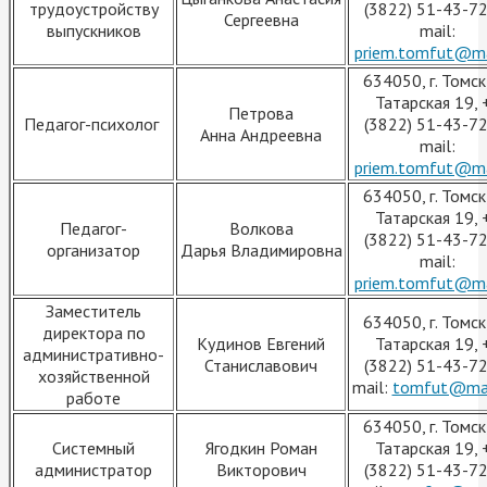
трудоустройству
(3822) 51-43-72
Сергеевна
выпускников
mail:
priem.tomfut@ma
634050, г. Томск,
Татарская 19, 
Петрова
Педагог-психолог
(3822) 51-43-72
Анна Андреевна
mail:
priem.tomfut@ma
634050, г. Томск,
Татарская 19, 
Педагог-
Волкова
(3822) 51-43-72
организатор
Дарья Владимировна
mail:
priem.tomfut@ma
Заместитель
634050, г. Томск,
директора по
Кудинов Евгений
Татарская 19, 
административно-
Станиславович
(3822) 51-43-72
хозяйственной
mail:
tomfut@mai
работе
634050, г. Томск,
Системный
Ягодкин Роман
Татарская 19, 
администратор
Викторович
(3822) 51-43-72