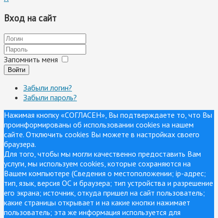
Вход на сайт
Запомнить меня
Войти
Забыли логин?
Забыли пароль?
Нажимая кнопку «СОГЛАСЕН», Вы подтверждаете то, что Вы
проинформированы об использовании cookies на нашем
сайте. Отключить cookies Вы можете в настройках своего
браузера.
Для того, чтобы мы могли качественно предоставить Вам
услуги, мы используем cookies, которые сохраняются на
Вашем компьютере (Сведения о местоположении; ip-адрес;
тип, язык, версия ОС и браузера; тип устройства и разрешение
его экрана; источник, откуда пришел на сайт пользователь;
какие страницы открывает и на какие кнопки нажимает
пользователь; эта же информация используется для