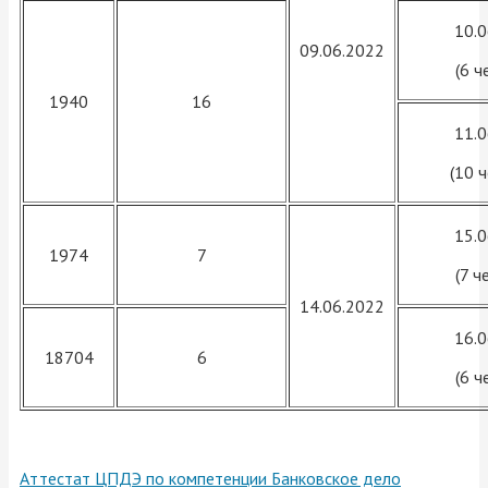
10.
09.06.2022
(6 ч
1940
16
11.
(10 
15.
1974
7
(7 ч
14.06.2022
16.
18704
6
(6 ч
Аттестат ЦПДЭ по компетенции Банковское дело