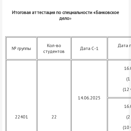
Итоговая аттестация по специальности «Банковское
дело
»
Кол-во
Дата 
№ группы
Дата С-1
студентов
16.
(1
(12
14.06.2025
16.
22401
22
(2
(10