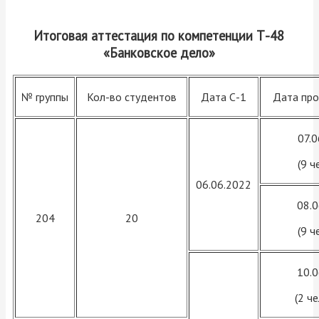
Итоговая аттестация по компетенции Т-48
«Банковское дело»
№ группы
Кол-во студентов
Дата С-1
Дата про
07.
(9 ч
06.06.2022
08.
204
20
(9 ч
10.
(2 ч