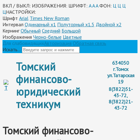
ВКЛ / ВЫКЛ:
ИЗОБРАЖЕНИЯ:
ШРИФТ:
A
A
A
ФОН:
Ц
Ц
Ц
Ц
НАСТРОЙКИ:
Шрифт
Arial
Times New Roman
Интервал
Одинарный х1
Полуторный х1.5
Двойной х2
Кернинг
Обычный
Средний
Большой
Изображения
Черно-белые
Цветные
Для слабовидящих
Авторизация
Обратная связь
Искать...
Томский
634050
г.Томск
финансово-
ул.Татарская
19
юридический
8(3822)51-
43-72,
техникум
8(3822)21-
43-72
Томский финансово-