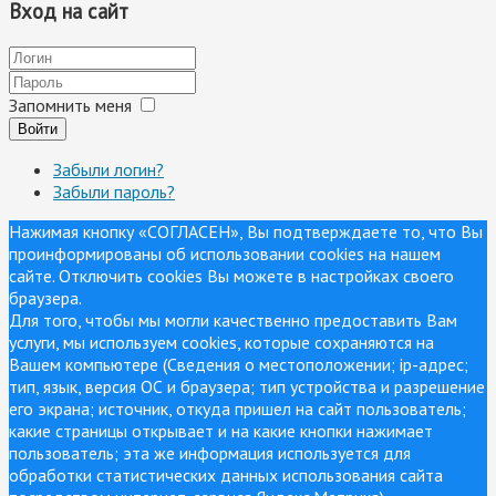
Вход на сайт
Запомнить меня
Войти
Забыли логин?
Забыли пароль?
Нажимая кнопку «СОГЛАСЕН», Вы подтверждаете то, что Вы
проинформированы об использовании cookies на нашем
сайте. Отключить cookies Вы можете в настройках своего
браузера.
Для того, чтобы мы могли качественно предоставить Вам
услуги, мы используем cookies, которые сохраняются на
Вашем компьютере (Сведения о местоположении; ip-адрес;
тип, язык, версия ОС и браузера; тип устройства и разрешение
его экрана; источник, откуда пришел на сайт пользователь;
какие страницы открывает и на какие кнопки нажимает
пользователь; эта же информация используется для
обработки статистических данных использования сайта