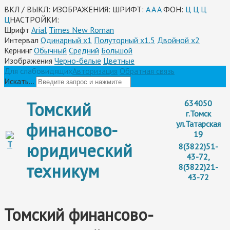
ВКЛ / ВЫКЛ:
ИЗОБРАЖЕНИЯ:
ШРИФТ:
A
A
A
ФОН:
Ц
Ц
Ц
Ц
НАСТРОЙКИ:
Шрифт
Arial
Times New Roman
Интервал
Одинарный х1
Полуторный х1.5
Двойной х2
Кернинг
Обычный
Средний
Большой
Изображения
Черно-белые
Цветные
Для слабовидящих
Авторизация
Обратная связь
Искать...
Томский
634050
г.Томск
финансово-
ул.Татарская
19
юридический
8(3822)51-
43-72,
техникум
8(3822)21-
43-72
Томский финансово-