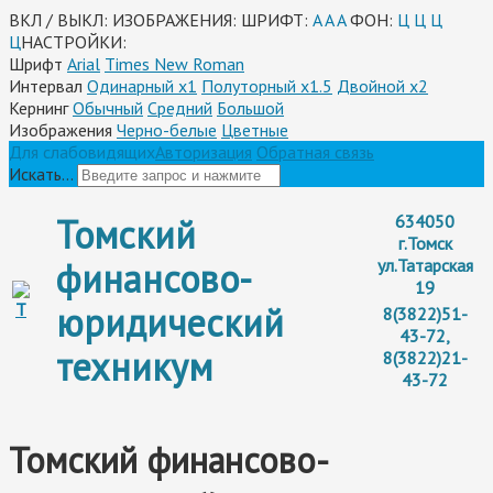
ВКЛ / ВЫКЛ:
ИЗОБРАЖЕНИЯ:
ШРИФТ:
A
A
A
ФОН:
Ц
Ц
Ц
Ц
НАСТРОЙКИ:
Шрифт
Arial
Times New Roman
Интервал
Одинарный х1
Полуторный х1.5
Двойной х2
Кернинг
Обычный
Средний
Большой
Изображения
Черно-белые
Цветные
Для слабовидящих
Авторизация
Обратная связь
Искать...
Томский
634050
г.Томск
финансово-
ул.Татарская
19
юридический
8(3822)51-
43-72,
техникум
8(3822)21-
43-72
Томский финансово-