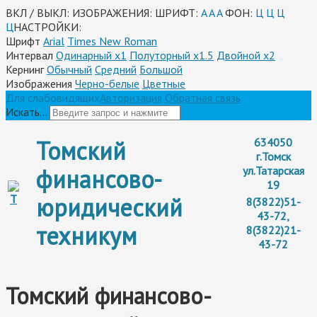
ВКЛ / ВЫКЛ:
ИЗОБРАЖЕНИЯ:
ШРИФТ:
A
A
A
ФОН:
Ц
Ц
Ц
Ц
НАСТРОЙКИ:
Шрифт
Arial
Times New Roman
Интервал
Одинарный х1
Полуторный х1.5
Двойной х2
Кернинг
Обычный
Средний
Большой
Изображения
Черно-белые
Цветные
Для слабовидящих
Авторизация
Обратная связь
Искать...
Томский
634050
г.Томск
финансово-
ул.Татарская
19
юридический
8(3822)51-
43-72,
техникум
8(3822)21-
43-72
Томский финансово-