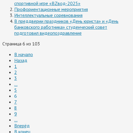
спортивной игре «ВZвод-2025»
Профориентационные мероприятия
Интеллектуальные соревнования
В преддверии праздников «День юриста» и «День
банковского работника» студенческий совет
подготовил видеопоздравление
Страница 6 из 103
В начало
Назад
1
2
3
...
5
6
7
8
9
...
Вперёд
В конец