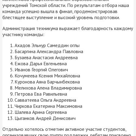
учреждений Томской области. По результатам отбора наша
команда успешно вышла в финал, продемонстрировав
блестящее выступление и высокий уровень подготовки.
Администрация техникума выражает благодарность каждому
участнику команды:
Ахадов Эльнур Самеддин оглы
Басаргина Александра Павловна
Бузаева Анастасия Андреевна
Ежова Дарья Евгеньевна
Иванов Георгий Олегович
Кочумеева Ксения Михайловна
Куронова Аяна Барчынбековна
Мелихова Алена Владимировна
Петрова Ева Равильевна
Савватеева Ольга Андреевна
Чиркова Екатерина Максимовна
Шалева Арина Сергеевна
Цыганков Андрей Денисович
Отдельно хотелось отметим активное участие студентов,
организовавших свою группу поддержки, ребятам присвоено