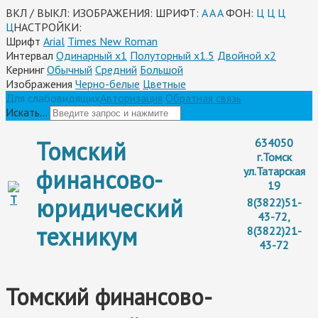
ВКЛ / ВЫКЛ:
ИЗОБРАЖЕНИЯ:
ШРИФТ:
A
A
A
ФОН:
Ц
Ц
Ц
Ц
НАСТРОЙКИ:
Шрифт
Arial
Times New Roman
Интервал
Одинарный х1
Полуторный х1.5
Двойной х2
Кернинг
Обычный
Средний
Большой
Изображения
Черно-белые
Цветные
Для слабовидящих
Авторизация
Обратная связь
Искать...
Томский
634050
г.Томск
финансово-
ул.Татарская
19
юридический
8(3822)51-
43-72,
техникум
8(3822)21-
43-72
Томский финансово-