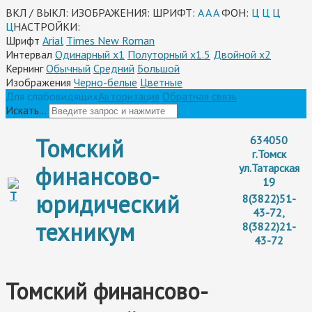
ВКЛ / ВЫКЛ:
ИЗОБРАЖЕНИЯ:
ШРИФТ:
A
A
A
ФОН:
Ц
Ц
Ц
Ц
НАСТРОЙКИ:
Шрифт
Arial
Times New Roman
Интервал
Одинарный х1
Полуторный х1.5
Двойной х2
Кернинг
Обычный
Средний
Большой
Изображения
Черно-белые
Цветные
Для слабовидящих
Авторизация
Обратная связь
Искать...
Томский
634050
г.Томск
финансово-
ул.Татарская
19
юридический
8(3822)51-
43-72,
техникум
8(3822)21-
43-72
Томский финансово-